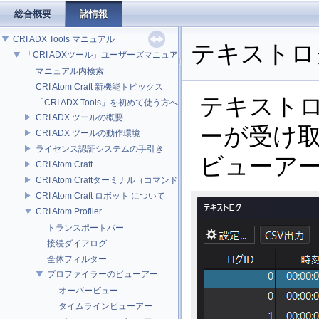
総合概要
諸情報
CRI ADX Tools マニュアル
テキストロ
「CRI ADXツール」ユーザーズマニュアル
マニュアル内検索
CRI Atom Craft 新機能トピックス
テキスト
「CRI ADX Tools」を初めて使う方へ
CRI ADX ツールの概要
ーが受け
CRI ADX ツールの動作環境
ライセンス認証システムの手引き
ビューア
CRI Atom Craft
CRI Atom Craftターミナル（コマンドライン）ビルドについて
CRI Atom Craft ロボット について
CRI Atom Profiler
トランスポートバー
接続ダイアログ
全体フィルター
プロファイラーのビューアー
オーバービュー
タイムラインビューアー