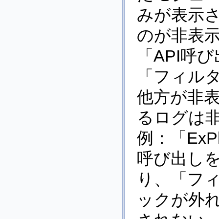
みが表示
のが非表
「API呼
「フィル
他方が非
るログは
例：「ExPl
呼び出し
り、「フ
ックが外