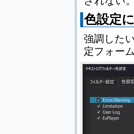
されない
色設定
強調した
定フォー