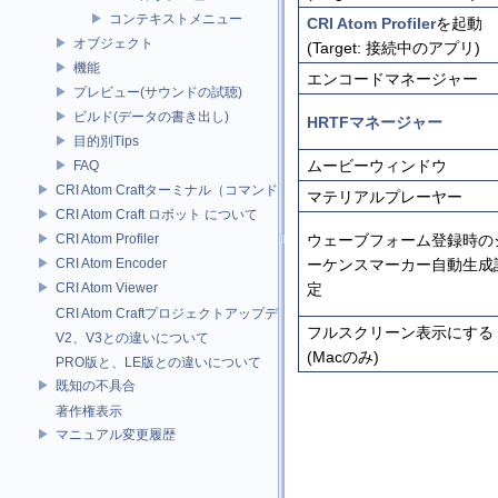
コンテキストメニュー
CRI Atom Profiler
を起動
オブジェクト
(Target: 接続中のアプリ)
機能
エンコードマネージャー
プレビュー(サウンドの試聴)
ビルド(データの書き出し)
HRTFマネージャー
目的別Tips
ムービーウィンドウ
FAQ
CRI Atom Craftターミナル（コマンドライン）ビルドについて
マテリアルプレーヤー
CRI Atom Craft ロボット について
CRI Atom Profiler
ウェーブフォーム登録時の
CRI Atom Encoder
ーケンスマーカー自動生成
CRI Atom Viewer
定
CRI Atom Craftプロジェクトアップデータについて
フルスクリーン表示にする
V2、V3との違いについて
(Macのみ)
PRO版と、LE版との違いについて
既知の不具合
著作権表示
マニュアル変更履歴