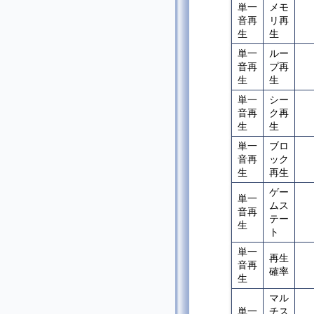
単一
メモ
音再
リ再
生
生
単一
ルー
音再
プ再
生
生
単一
シー
音再
ク再
生
生
単一
ブロ
音再
ック
生
再生
ゲー
単一
ムス
音再
テー
生
ト
単一
再生
音再
確率
生
マル
単一
チス