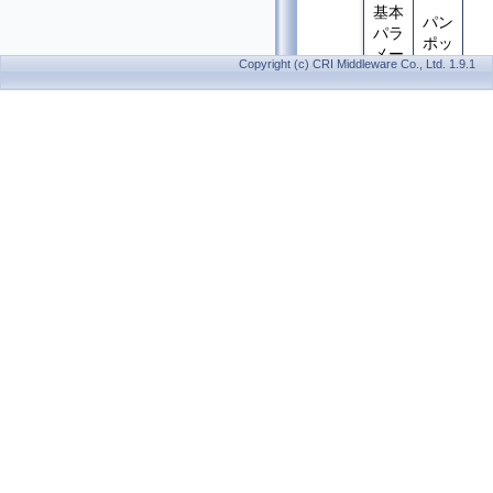
基本
パン
パラ
ポッ
メー
ト
Copyright (c) CRI Middleware Co., Ltd. 1.9.1
タ
基本
パラ
ピッ
メー
チ
タ
基本
エン
パラ
ベロ
メー
ープ
タ
バイ
基本
クア
パラ
ッド
メー
フィ
タ
ルタ
ー
バン
基本
ドパ
パラ
スフ
メー
ィル