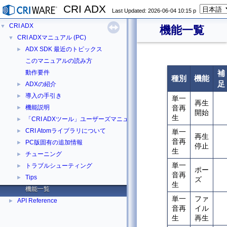
CRI ADX
Last Updated: 2026-06-04 10:15 p
CRI ADX
▼
機能一覧
CRI ADXマニュアル (PC)
▼
ADX SDK 最近のトピックス
►
このマニュアルの読み方
動作要件
補
種別
機能
足
ADXの紹介
►
導入の手引き
►
単一
再生
機能説明
音再
►
開始
生
「CRI ADXツール」ユーザーズマニュアル
►
CRI Atomライブラリについて
►
単一
再生
音再
PC版固有の追加情報
►
停止
生
チューニング
►
単一
トラブルシューティング
►
ポー
音再
Tips
►
ズ
生
機能一覧
単一
ファ
API Reference
►
音再
イル
生
再生