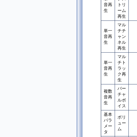
音再
トリ
生
ーム
再生
マル
単一
チチ
音再
ャン
生
ネル
再生
マル
単一
チト
音再
ラッ
生
ク再
生
バー
複数
チャ
音再
ルボ
生
イス
基本
ボリ
パラ
ュー
メー
ム
タ