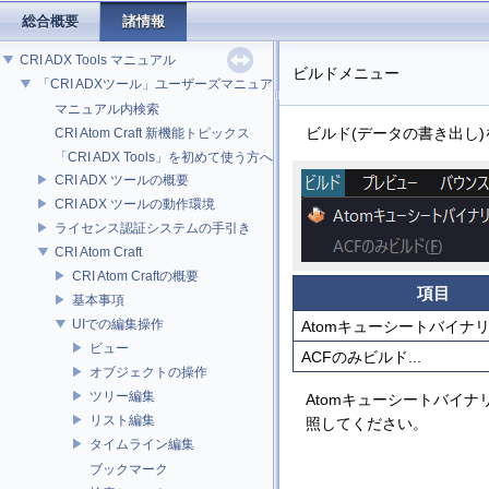
総合概要
諸情報
CRI ADX Tools マニュアル
ビルドメニュー
「CRI ADXツール」ユーザーズマニュアル
マニュアル内検索
ビルド(データの書き出し
CRI Atom Craft 新機能トピックス
「CRI ADX Tools」を初めて使う方へ
CRI ADX ツールの概要
CRI ADX ツールの動作環境
ライセンス認証システムの手引き
CRI Atom Craft
CRI Atom Craftの概要
項目
基本事項
UIでの編集操作
Atomキューシートバイナリ
ビュー
ACFのみビルド...
オブジェクトの操作
ツリー編集
Atomキューシートバイ
リスト編集
照してください。
タイムライン編集
ブックマーク