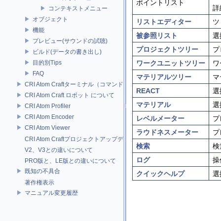
ポイントリスト
詳
コンテキストメニュー
オブジェクト
リストエディター
ツ
機能
被参照リスト
選
プレビュー(サウンドの試聴)
プロジェクトツリー
プ
ビルド(データの書き出し)
目的別Tips
ワークユニットツリー
ワ
FAQ
マテリアルツリー
マ
CRI Atom Craftターミナル（コマンドライン）ビルドについて
REACT
選
CRI Atom Craft ロボット について
マテリアル
選
CRI Atom Profiler
CRI Atom Encoder
レベルメーター
プ
CRI Atom Viewer
ラウドネスメーター
プ
CRI Atom Craftプロジェクトアップデータについて
検索
検
V2、V3との違いについて
ログ
操
PRO版と、LE版との違いについて
既知の不具合
クイックヘルプ
選
著作権表示
マニュアル変更履歴