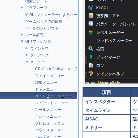
検索とソート
グラフカーブ
MIDIコントローラーによるツール操作
ゲームパッドでの操作
ツールのレイアウト
ツール設定
UIリファレンス
ウィンドウ
ダイアログ
メニュー
CRI Atom Craftメニュー(Mac版のみ)
ファイルメニュー
編集メニュー
表示メニュー
項目
メインビューメニュー
インスペクター
ツ
レイアウトメニュー
ツールメニュー
タイムライン
ツ
ビルドメニュー
AISAC
選
プレビューメニュー
ミキサー
ミ
バウンスメニュー
A
ヘルプメニュー