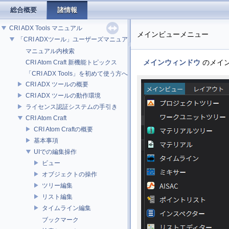
総合概要
諸情報
CRI ADX Tools マニュアル
メインビューメニュー
「CRI ADXツール」ユーザーズマニュアル
マニュアル内検索
メインウィンドウ
のメイン
CRI Atom Craft 新機能トピックス
「CRI ADX Tools」を初めて使う方へ
CRI ADX ツールの概要
CRI ADX ツールの動作環境
ライセンス認証システムの手引き
CRI Atom Craft
CRI Atom Craftの概要
基本事項
UIでの編集操作
ビュー
オブジェクトの操作
ツリー編集
リスト編集
タイムライン編集
ブックマーク