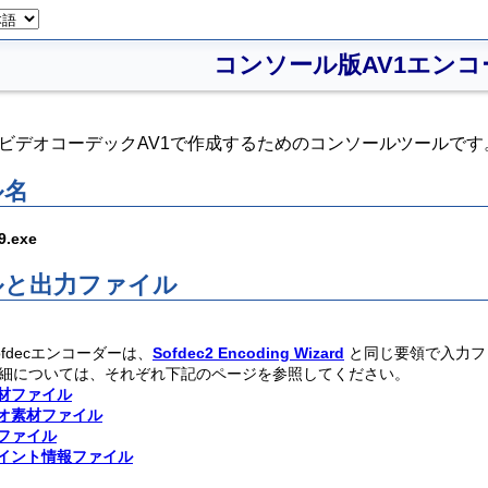
コンソール版AV1エンコ
ータをビデオコーデックAV1で作成するためのコンソールツールで
ル名
9.exe
ルと出力ファイル
fdecエンコーダーは、
Sofdec2 Encoding Wizard
と同じ要領で入力ファ
細については、それぞれ下記のページを参照してください。
材ファイル
オ素材ファイル
ファイル
イント情報ファイル