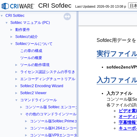
CRI Sofdec
Last Updated: 2026-05-20 13:08 p
CRI Sofdec
▼
Sofdec マニュアル (PC)
▼
動作要件
►
Sofdecの紹介
►
Sofdec用デ
Sofdecツールについて
▼
この章の構成
実行ファイ
ツールの概要
ツールの動作環境
►
sofdec2encVP
ライセンス認証システムの手引き
►
入力ファイ
エンコーディングチュートリアル
►
Sofdec2 Encoding Wizard
►
Sofdec2 Viewer
入力ファイル
►
コンソール版So
コマンドラインツール
▼
各ファイルの詳
コンソール版 Sofdec エンコーダー
►
ビデオ素
その他のコマンドラインツール
▼
オーディ
コンソール版Sofdec.Primeエンコーダー
►
字幕情報
キューポ
コンソール版H.264エンコーダー
►
コンソール版VP9エンコーダー
►