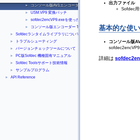
出力ファイル
コンソール版AV1エンコーダー
►
Sofdec
USM.VP9 変換バッチ
►
sofdec2encVP9.exeを使ったSofdec.Prime/H.264/AV1 US
►
基本的な使
コンソール版エンコーダー Tips
►
Sofdecランタイムライブラリについて
►
トラブルシューティング
コンソール版A
►
sofdec2enc
バージョンチェックツールについて
►
PC版Sofdec 機種固有マニュアル
►
詳細は
sofdec2
Sofdec Toolsサポート技術情報
►
サンプルプログラム
►
API Reference
►