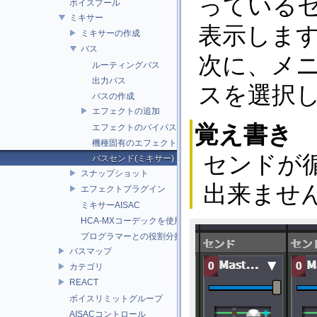
っている
ボイスプール
ミキサー
表示しま
ミキサーの作成
バス
次に、メ
ルーティングバス
出力バス
スを選択
バスの作成
エフェクトの追加
覚え書き
エフェクトのバイパス
機種固有のエフェクト
センドが
バスセンド(ミキサー)
スナップショット
出来ませ
エフェクトプラグイン
ミキサーAISAC
HCA-MXコーデックを使用する際の制限
プログラマーとの役割分担
バスマップ
カテゴリ
REACT
ボイスリミットグループ
AISACコントロール