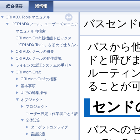
総合概要
諸情報
CRI ADX Tools マニュアル
バスセンド
「CRI ADXツール」ユーザーズマニュアル
マニュアル内検索
CRI Atom Craft 新機能トピックス
バスから
「CRI ADX Tools」を初めて使う方へ
CRI ADX ツールの概要
ドと呼び
CRI ADX ツールの動作環境
ライセンス認証システムの手引き
ルーティ
CRI Atom Craft
CRI Atom Craftの概要
ることが
基本事項
UIでの編集操作
オブジェクト
センド
プロジェクト
ユーザー設定（作業者ごとの設定）
全体設定
バスへの
ターゲットコンフィグ
言語設定