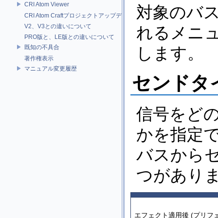
CRI Atom Viewer
対象のバ
CRI Atom Craftプロジェクトアップデータについて
V2、V3との違いについて
れるメニ
PRO版と、LE版との違いについて
既知の不具合
します。
著作権表示
マニュアル変更履歴
センドタ
信号をど
かを指定
バスから
つがあり
エフェクト適用後 (プリフ