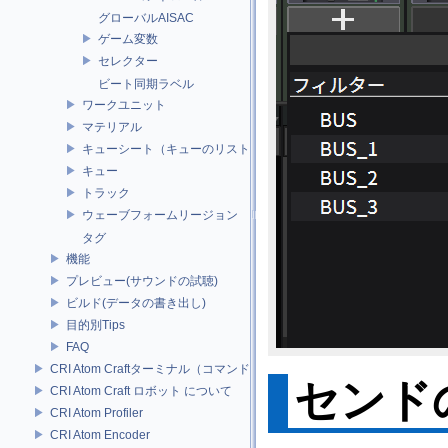
グローバルAISAC
ゲーム変数
セレクター
ビート同期ラベル
ワークユニット
マテリアル
キューシート（キューのリスト）
キュー
トラック
ウェーブフォームリージョン
タグ
機能
プレビュー(サウンドの試聴)
ビルド(データの書き出し)
目的別Tips
FAQ
CRI Atom Craftターミナル（コマンドライン）ビルドについて
センド
CRI Atom Craft ロボット について
CRI Atom Profiler
CRI Atom Encoder