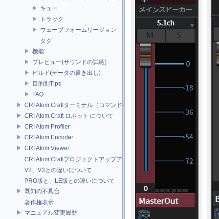
キュー
トラック
ウェーブフォームリージョン
タグ
機能
プレビュー(サウンドの試聴)
ビルド(データの書き出し)
目的別Tips
FAQ
CRI Atom Craftターミナル（コマンドライン）ビルドについて
CRI Atom Craft ロボット について
CRI Atom Profiler
CRI Atom Encoder
CRI Atom Viewer
CRI Atom Craftプロジェクトアップデータについて
V2、V3との違いについて
PRO版と、LE版との違いについて
既知の不具合
著作権表示
マニュアル変更履歴