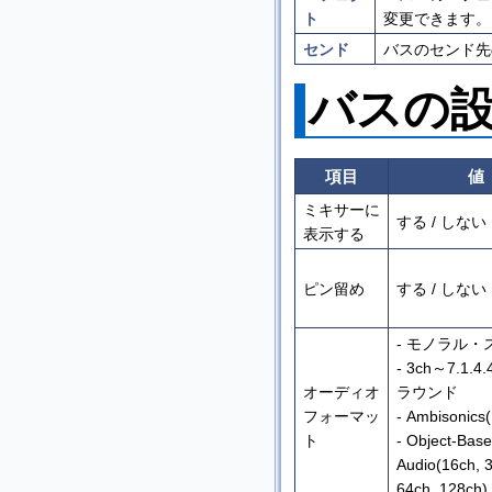
ト
変更できます。
センド
バスのセンド先
バスの
項目
値
ミキサーに
する / しない
表示する
ピン留め
する / しない
- モノラル・
- 3ch～7.1.4
オーディオ
ラウンド
フォーマッ
- Ambisonic
ト
- Object-Bas
Audio(16ch, 
64ch, 128ch)