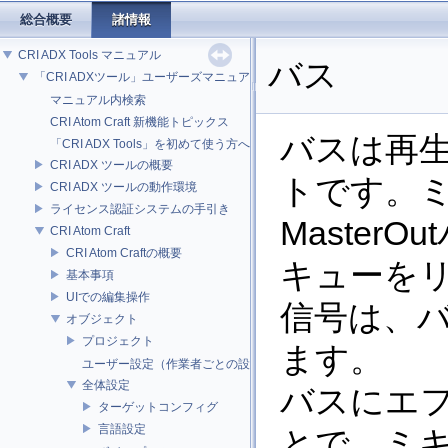
総合概要
諸情報
CRI ADX Tools マニュアル
バス
「CRI ADXツール」ユーザーズマニュアル
マニュアル内検索
CRI Atom Craft 新機能トピックス
バスは再
「CRI ADX Tools」を初めて使う方へ
CRI ADX ツールの概要
トです。
CRI ADX ツールの動作環境
ライセンス認証システムの手引き
Master
CRI Atom Craft
CRI Atom Craftの概要
キューを
基本事項
UIでの編集操作
信号は、
オブジェクト
プロジェクト
ます。
ユーザー設定（作業者ごとの設定）
全体設定
バスにエ
ターゲットコンフィグ
言語設定
とで、ミ