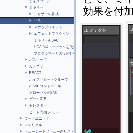
ボイスプール
ミキサー
効果を付
ミキサーの作成
バス
スナップショット
エフェクトプラグイン
ミキサーAISAC
HCA-MXコーデックを使用する際の制限
プログラマーとの役割分担
バスマップ
カテゴリ
REACT
ボイスリミットグループ
AISACコントロール
グローバルAISAC
ゲーム変数
セレクター
ビート同期ラベル
ワークユニット
マテリアル
キューシート（キューのリスト）