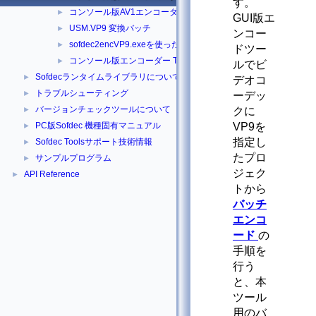
す。
コンソール版AV1エンコーダー
►
GUI版エ
USM.VP9 変換バッチ
►
ンコー
sofdec2encVP9.exeを使ったSofdec.Prime/H.264/AV1 US
►
ドツー
コンソール版エンコーダー Tips
►
ルでビ
Sofdecランタイムライブラリについて
►
デオコ
トラブルシューティング
►
ーデッ
バージョンチェックツールについて
►
クに
PC版Sofdec 機種固有マニュアル
VP9を
►
指定し
Sofdec Toolsサポート技術情報
►
たプロ
サンプルプログラム
►
ジェク
API Reference
►
トから
バッチ
エンコ
ード
の
手順を
行う
と、本
ツール
用のバ