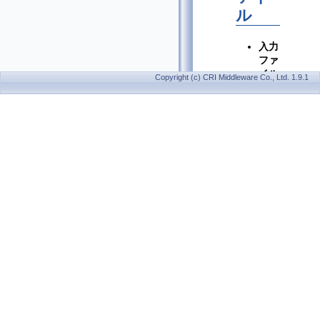
ル
入力
ファ
イル
Copyright (c) CRI Middleware Co., Ltd. 1.9.1
コン
ソー
ル版
Sofdec
エン
コー
ダー
は、
Sofdec2
Encoding
Wizard
と同
じ要
領で
入力
ファ
イル
を指