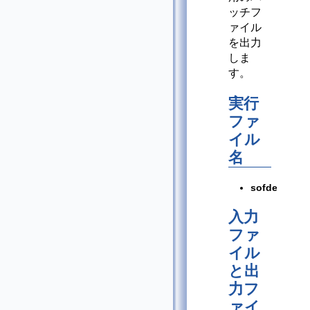
ッチフ
ァイル
を出力
しま
す。
実行
ファ
イル
名
sofdec2enc
入力
ファ
イル
と出
力フ
ァイ