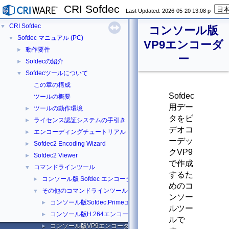
CRI Sofdec
Last Updated: 2026-05-20 13:08 p
CRI Sofdec
▼
コンソール版
Sofdec マニュアル (PC)
▼
VP9エンコーダ
動作要件
►
ー
Sofdecの紹介
►
Sofdecツールについて
▼
この章の構成
Sofdec
ツールの概要
用デー
ツールの動作環境
►
タをビ
ライセンス認証システムの手引き
►
デオコ
エンコーディングチュートリアル
►
ーデッ
Sofdec2 Encoding Wizard
►
クVP9
Sofdec2 Viewer
►
で作成
コマンドラインツール
▼
するた
コンソール版 Sofdec エンコーダー
►
めのコ
その他のコマンドラインツール
▼
ンソー
コンソール版Sofdec.Primeエンコーダー
►
ルツー
コンソール版H.264エンコーダー
►
ルで
コンソール版VP9エンコーダー
►