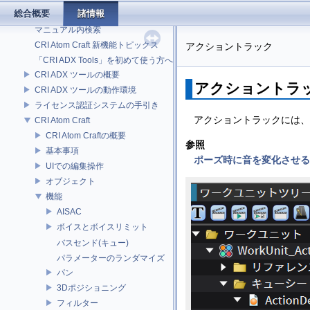
総合概要
諸情報
「CRI ADXツール」ユーザーズマニュアル
マニュアル内検索
CRI Atom Craft 新機能トピックス
アクショントラック
「CRI ADX Tools」を初めて使う方へ
CRI ADX ツールの概要
アクショントラ
CRI ADX ツールの動作環境
ライセンス認証システムの手引き
アクショントラックには、
CRI Atom Craft
CRI Atom Craftの概要
参照
基本事項
ポーズ時に音を変化させる
UIでの編集操作
オブジェクト
機能
AISAC
ボイスとボイスリミット
バスセンド(キュー)
パラメーターのランダマイズ
パン
3Dポジショニング
フィルター