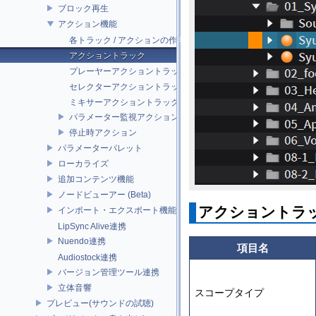
ブロック再生
アクション機能
各トラック / アクションの作成
アクショントラック
プレーヤーアクショントラック
セレクターアクショントラック
ミキサーアクショントラック
パラメーター監視アクション
停止時アクション
パラメーターパレット
ローカライズ
追加コンテンツ機能
ノードビューアー (Beta)
アクショントラ
インポート・エクスポート機能
LipSync Alive連携
Nuendo連携
項目名
Audiostock連携
バージョン管理ツール連携
立体音響
スコープタイプ
プレビュー(サウンドの試聴)