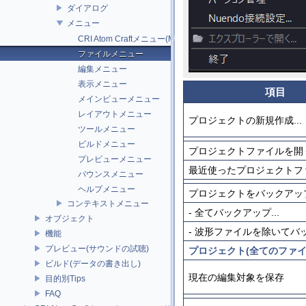
ダイアログ
メニュー
CRI Atom Craftメニュー(Mac版のみ)
ファイルメニュー
編集メニュー
表示メニュー
項目
メインビューメニュー
レイアウトメニュー
プロジェクトの新規作成...
ツールメニュー
ビルドメニュー
プロジェクトファイルを開く.
プレビューメニュー
最近使ったプロジェクトフ
バウンスメニュー
ヘルプメニュー
プロジェクトをバックアッ
コンテキストメニュー
- 全てバックアップ...
オブジェクト
- 波形ファイルを除いてバ
機能
プレビュー(サウンドの試聴)
プロジェクト(全てのファイ
ビルド(データの書き出し)
現在の編集対象を保存
目的別Tips
FAQ