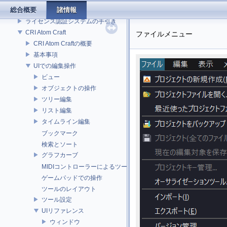
総合概要
諸情報
CRI ADX ツールの動作環境
ライセンス認証システムの手引き
CRI Atom Craft
ファイルメニュー
CRI Atom Craftの概要
基本事項
UIでの編集操作
ビュー
オブジェクトの操作
ツリー編集
リスト編集
タイムライン編集
ブックマーク
検索とソート
グラフカーブ
MIDIコントローラーによるツール操作
ゲームパッドでの操作
ツールのレイアウト
ツール設定
UIリファレンス
ウィンドウ