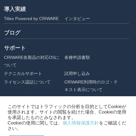
導入実績
Titles Powered by CRIWARE
インタビュー
ブログ
サポート
CRIWARE各製品の対応OSに
各種申請書類
ついて
テクニカルサポート
試用申し込み
ライセンス認証について
CRIWARE利用時のロゴ・テ
キスト表示について
アセット配布
ご利用にあたって
このサイトではトラフィックの分析を目的としてCookieが
企業情報
使用されます。サイトの閲覧を続けた場合、Cookieの使用
を承諾したものとみなされます。
会社概要
プライバシーポリシー
Cookieの使用に関しては、
個人情報保護方針
をご確認くだ
さい。
採用情報
アクセス