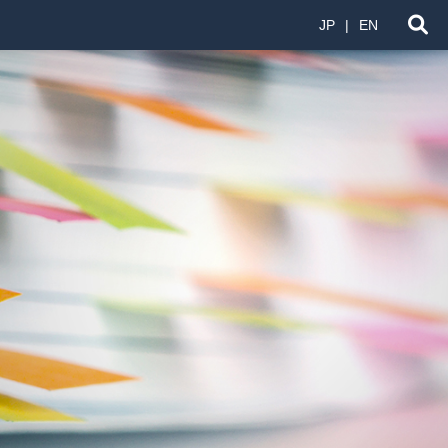
JP
EN