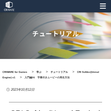
チュートリアル
>
>
>
CRIWARE for Games
学ぶ
チュートリアル
CRI Sofdec(Unreal
>
Engine) v1
入門編06 字幕付きムービーの再生方法
2023年10月12日