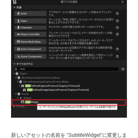
新しいアセットの名前を "SubtitleWidget"に変更しま