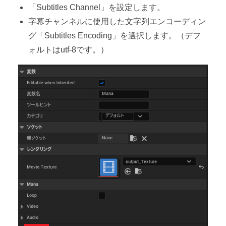
「Subtitles Channel」を設定します。
字幕チャンネルに使用した文字列エンコーディン
グ「Subtitles Encoding」を選択します。（デフ
ォルトはutf-8です。）