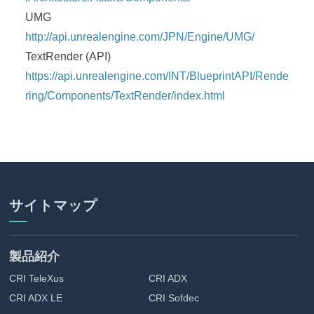
UMG
http://api.unrealengine.com/JPN/Engine/UMG/
TextRender (API)
https://api.unrealengine.com/INT/BlueprintAPI/Rende
ring/Components/TextRender/index.html
サイトマップ
製品紹介
CRI TeleXus
CRI ADX
CRI ADX LE
CRI Sofdec