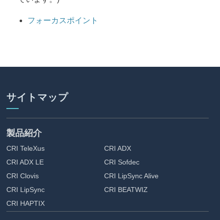
フォーカスポイント
サイトマップ
製品紹介
CRI TeleXus
CRI ADX
CRI ADX LE
CRI Sofdec
CRI Clovis
CRI LipSync Alive
CRI LipSync
CRI BEATWIZ
CRI HAPTIX