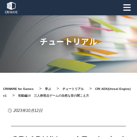
チュートリアル
>
>
>
CRIWARE for Games
学ぶ
チュートリアル
CRI ADX(Unreal Engine)
>
v1
初級編10 三人称視点ゲームの自然な音の聞こえ方
2023年10月12日