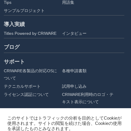
Tips
用語集
サンプルプロジェクト
導入実績
Titles Powered by CRIWARE
インタビュー
ブログ
サポート
CRIWARE各製品の対応OSに
各種申請書類
ついて
テクニカルサポート
試用申し込み
ライセンス認証について
CRIWARE利用時のロゴ・テ
キスト表示について
アセット配布
ご利用にあたって
このサイトではトラフィックの分析を目的としてCookieが
企業情報
使用されます。サイトの閲覧を続けた場合、Cookieの使用
を承諾したものとみなされます。