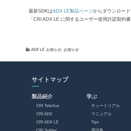
最新SDKは
ADX LE製品ページ
からダウンロード
「CRI ADX LE に関するユーザー使用許諾
ADX LE お知らせ
,
お知らせ
サイトマップ
製品紹介
学ぶ
CRI TeleXus
チュートリアル
CRI ADX
マニュアル
CRI ADX LE
Tips
CRI Sofdec
用語集