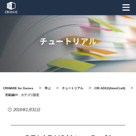
チュートリアル
>
>
>
>
CRIWARE for Games
学ぶ
チュートリアル
CRI ADX2(AtomCraft)
初級編09 カテゴリ設定
2019年1月31日