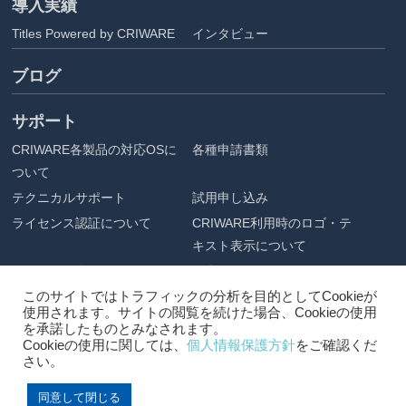
導入実績
Titles Powered by CRIWARE
インタビュー
ブログ
サポート
CRIWARE各製品の対応OSに
各種申請書類
ついて
テクニカルサポート
試用申し込み
ライセンス認証について
CRIWARE利用時のロゴ・テ
キスト表示について
アセット配布
ご利用にあたって
このサイトではトラフィックの分析を目的としてCookieが
企業情報
使用されます。サイトの閲覧を続けた場合、Cookieの使用
を承諾したものとみなされます。
会社概要
プライバシーポリシー
Cookieの使用に関しては、
個人情報保護方針
をご確認くだ
さい。
採用情報
アクセス
同意して閉じる