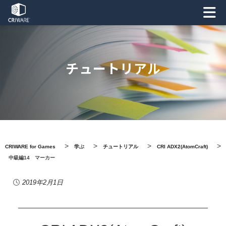
チュートリアル
>
>
>
>
CRIWARE for Games
学ぶ
チュートリアル
CRI ADX2(AtomCraft)
中級編14 マーカー
2019年2月1日