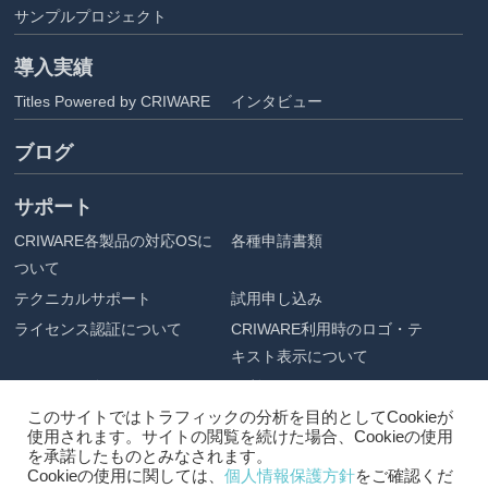
サンプルプロジェクト
導入実績
Titles Powered by CRIWARE
インタビュー
ブログ
サポート
CRIWARE各製品の対応OSに
各種申請書類
ついて
テクニカルサポート
試用申し込み
ライセンス認証について
CRIWARE利用時のロゴ・テ
キスト表示について
アセット配布
ご利用にあたって
このサイトではトラフィックの分析を目的としてCookieが
企業情報
使用されます。サイトの閲覧を続けた場合、Cookieの使用
を承諾したものとみなされます。
会社概要
プライバシーポリシー
Cookieの使用に関しては、
個人情報保護方針
をご確認くだ