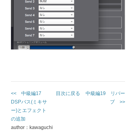
<< 中級編17
目次に戻る
中級編19 リバー
DSPバス(ミキサ
ブ >>
ー)とエフェクト
の追加
author：kawaguchi