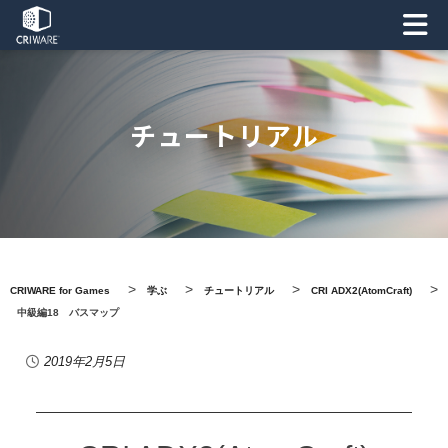
チュートリアル
>
>
>
>
CRIWARE for Games
学ぶ
チュートリアル
CRI ADX2(AtomCraft)
中級編18 バスマップ
2019年2月5日