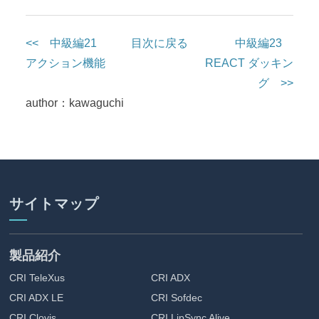
<< 中級編21
目次に戻る
中級編23
アクション機能
REACT ダッキン
グ >>
author：kawaguchi
サイトマップ
製品紹介
CRI TeleXus
CRI ADX
CRI ADX LE
CRI Sofdec
CRI Clovis
CRI LipSync Alive