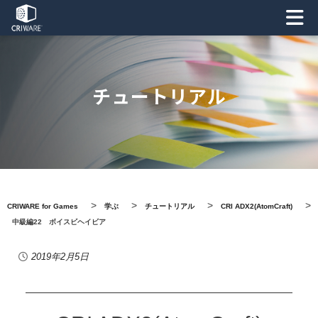
チュートリアル
>
>
>
>
CRIWARE for Games
学ぶ
チュートリアル
CRI ADX2(AtomCraft)
中級編22 ボイスビヘイビア
2019年2月5日