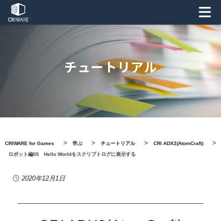
チュートリアル
>
>
>
>
CRIWARE for Games
学ぶ
チュートリアル
CRI ADX2(AtomCraft)
ロボット編05 Hello Worldをスクリプトログに表示する
2020年12月1日