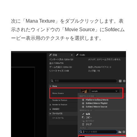
次に「Mana Texture」をダブルクリックします。表
示されたウィンドウの「Movie Source」にSofdecム
ービー表示用のテクスチャを選択します。