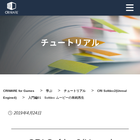
チュートリアル
>
>
>
CRIWARE for Games
学ぶ
チュートリアル
CRI Sofdec2(Unreal
>
Engine4)
入門編01 Sofdec ムービーの単純再生
2019年4月24日