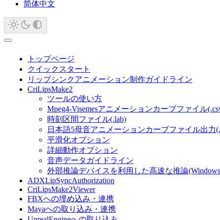
简体中文
トップページ
クイックスタート
リップシンクアニメーション制作ガイドライン
CriLipsMake2
ツールの使い方
Mpeg4-Visemesアニメーションカーブファイル(.csv
時刻区間ファイル(.lab)
日本語5母音アニメーションカーブファイル出力(.adx
平滑化オプション
詳細動作オプション
音声データガイドライン
外部推論デバイスを利用した高速な推論(Windows
ADXLipSyncAuthorization
CriLipsMake2Viewer
FBXへの埋め込み・連携
Mayaへの取り込み・連携
UnrealEngineへの取り込み