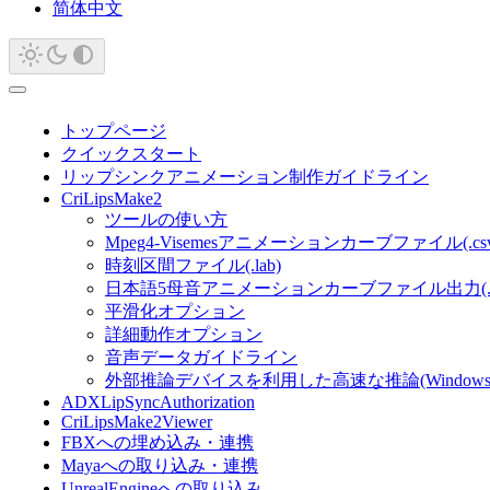
简体中文
トップページ
クイックスタート
リップシンクアニメーション制作ガイドライン
CriLipsMake2
ツールの使い方
Mpeg4-Visemesアニメーションカーブファイル(.csv
時刻区間ファイル(.lab)
日本語5母音アニメーションカーブファイル出力(.adx
平滑化オプション
詳細動作オプション
音声データガイドライン
外部推論デバイスを利用した高速な推論(Windows
ADXLipSyncAuthorization
CriLipsMake2Viewer
FBXへの埋め込み・連携
Mayaへの取り込み・連携
UnrealEngineへの取り込み